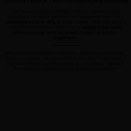
Swoboda i emocje – klucz do pięknej sesji poślubnej
Jeśli szukasz fotografa ślubnego, który nie będzie narzucał
scenariusza, nie będzie ustawiać co do centymetra, tylko da Ci
przestrzeń na bycie sobą
, to dobrze trafiłeś. Takie sesje jak ta z
Anią i Hubertem są dowodem na to, że
najpiękniejsze kadry
powstają wtedy, kiedy po prostu czujecie się dobrze i
bezpiecznie
.
Marzycie o sesji poślubnej w plenerze – naturalnej, romantycznej,
bez spiny i z luzem, który pozwoli Wam być sobą? Dajcie znać! Z
przyjemnością pomogę Wam znaleźć idealne miejsce i opowiem
Waszą historię dokładnie tak, jak chcecie ją zapamiętać.