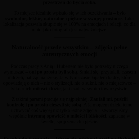
przestrzeń do bycia sobą
.
To miejsce idealnie wpisało się w ich oczekiwania – było
swobodne, lekkie, naturalne i piękne w swojej prostocie
. Taka
lokalizacja pozwala skupić się w 100% na emocjach i relacji, co dla
mnie jako fotografa jest najważniejsze.
Naturalność przede wszystkim – zdjęcia pełne
autentycznych emocji
Podczas pracy z Anią i Hubertem nie było potrzeby niczego
wymuszać –
oni po prostu byli sobą
. Śmiali się, przytulali, czasem
milczeli, patrząc na rzekę. Ja w tym czasie łapałem kadry, które
opowiadają o nich – nie o stylizacji, nie o sukni, nie o miejscówce –
tylko o
ich miłości i luzie
, jaki czuli w swoim towarzystwie.
Z takimi parami pracuje się najpiękniej.
Zaufali mi, puścili
kontrolę i po prostu cieszyli się sobą
. A ja mogłem dzięki temu
uchwycić coś więcej niż tylko ładne zdjęcia – stworzyliśmy
wspólnie
intymną opowieść o miłości i bliskości
, zapisaną w
świetle, spojrzeniach i geście.