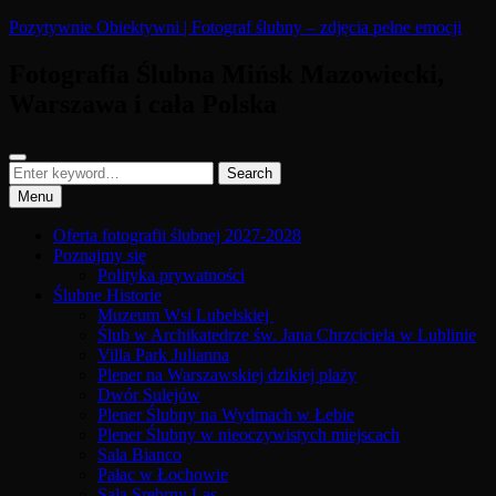
Skip
Pozytywnie Obiektywni | Fotograf ślubny – zdjęcia pełne emocji
to
content
Fotografia Ślubna Mińsk Mazowiecki,
Warszawa i cała Polska
Search
Search
Search
for:
Menu
Oferta fotografii ślubnej 2027-2028
Poznajmy się
Polityka prywatności
Ślubne Historie
Muzeum Wsi Lubelskiej
Ślub w Archikatedrze św. Jana Chrzciciela w Lublinie
Villa Park Julianna
Plener na Warszawskiej dzikiej plaży
Dwór Sulejów
Plener Ślubny na Wydmach w Łebie
Plener Ślubny w nieoczywistych miejscach
Sala Bianco
Pałac w Łochowie
Sala Srebrny Las