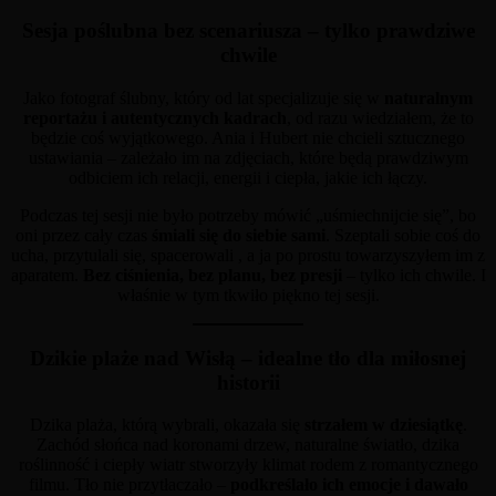
Sesja poślubna bez scenariusza – tylko prawdziwe
chwile
Jako fotograf ślubny, który od lat specjalizuje się w
naturalnym
reportażu i autentycznych kadrach
, od razu wiedziałem, że to
będzie coś wyjątkowego. Ania i Hubert nie chcieli sztucznego
ustawiania – zależało im na zdjęciach, które będą prawdziwym
odbiciem ich relacji, energii i ciepła, jakie ich łączy.
Podczas tej sesji nie było potrzeby mówić „uśmiechnijcie się”, bo
oni przez cały czas
śmiali się do siebie sami
. Szeptali sobie coś do
ucha, przytulali się, spacerowali , a ja po prostu towarzyszyłem im z
aparatem.
Bez ciśnienia, bez planu, bez presji
– tylko ich chwile. I
właśnie w tym tkwiło piękno tej sesji.
Dzikie plaże nad Wisłą – idealne tło dla miłosnej
historii
Dzika plaża, którą wybrali, okazała się
strzałem w dziesiątkę
.
Zachód słońca nad koronami drzew, naturalne światło, dzika
roślinność i ciepły wiatr stworzyły klimat rodem z romantycznego
filmu. Tło nie przytłaczało –
podkreślało ich emocje i dawało