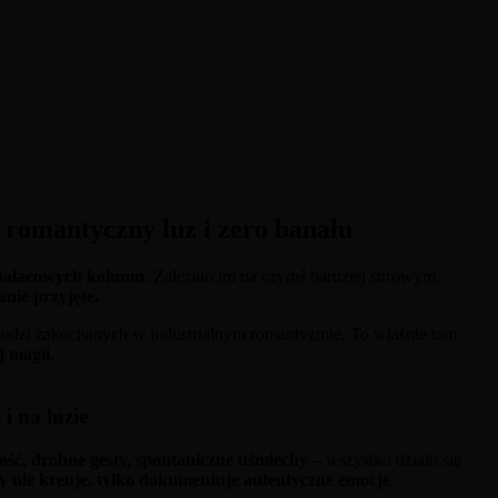
– romantyczny luz i zero banału
e pałacowych kolumn
. Zależało im na czymś bardziej surowym,
nie przyjęte.
ją ludzi zakochanych w industrialnym romantyzmie. To właśnie tam
j magii
.
i na luzie
kość, drobne gesty, spontaniczne uśmiechy
– wszystko działo się
ry nie kreuje, tylko dokumentuje autentyczne emocje
.