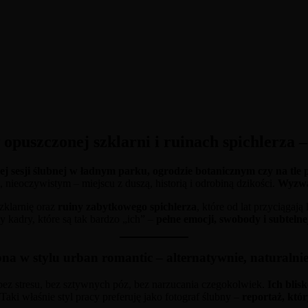
opuszczonej szklarni i ruinach spichlerza 
ej sesji ślubnej w ładnym parku, ogrodzie botanicznym czy na tl
 nieoczywistym – miejscu z duszą, historią i odrobiną dzikości.
Wyzwa
zklarnię oraz
ruiny zabytkowego spichlerza
, które od lat przyciąga
y kadry, które są tak bardzo „ich” –
pełne emocji, swobody i subtelne
bna w stylu urban romantic – alternatywnie, naturalnie 
 bez stresu, bez sztywnych póz, bez narzucania czegokolwiek.
Ich blis
Taki właśnie styl pracy preferuję jako fotograf ślubny –
reportaż, któ