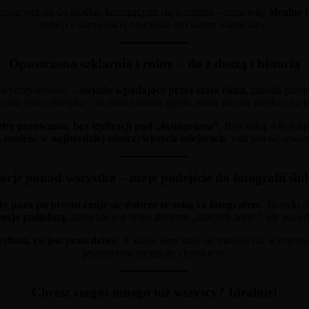
erającymi się do środka, łuszczącymi się ścianami – stanowiły
idealne 
relacji a surowością otoczenia był wręcz namacalny.
Opuszczona szklarnia i ruiny – tło z duszą i historią
ię wyreżyserować –
światło wpadające przez stare okna
, zarośla prze
to nie tylko estetyka – to emocjonalna głębia, którą można przekuć na o
eby pozowania, bez stylizacji pod „instagrama”
. Byli sobą, a to wł
naleźć w najbardziej nieoczywistych miejscach
, jeśli jest się otw
cje ponad wszystko – moje podejście do fotografii ślu
y para po prostu czuje się dobrze ze sobą i z fotografem
. Tu było d
sesję poślubną
, która nie jest tylko zbiorem „ładnych zdjęć”, ale pra
stkim, co jest prawdziwe
. A kiedy tłem staje się miejsce tak wyraziste
jeszcze mocniejszego charakteru.
Chcesz czegoś innego niż wszyscy? Idealnie!