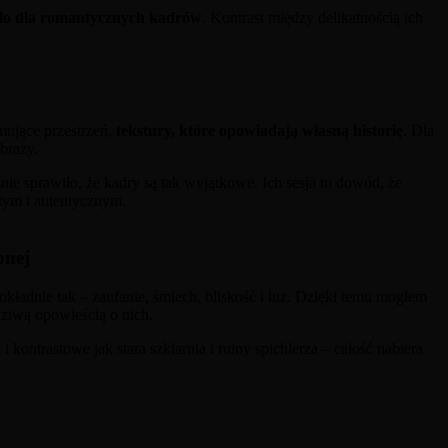
tło dla romantycznych kadrów
. Kontrast między delikatnością ich
jmujące przestrzeń,
tekstury, które opowiadają własną historię
. Dla
brazy.
aśnie sprawiło, że kadry są tak wyjątkowe. Ich sesja to dowód, że
artym i autentycznym.
bnej
okładnie tak – zaufanie, śmiech, bliskość i luz. Dzięki temu mogłem
wdziwą opowieścią o nich.
 i kontrastowe jak stara szklarnia i ruiny spichlerza – całość nabiera