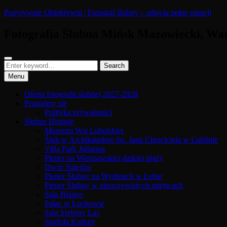
Skip
Pozytywnie Obiektywni | Fotograf ślubny – zdjęcia pełne emocji
to
content
Fotografia Ślubna Mińsk Mazowiecki, War
Search
Search
Search
for:
Menu
Oferta fotografii ślubnej 2027-2028
Poznajmy się
Polityka prywatności
Ślubne Historie
Muzeum Wsi Lubelskiej
Ślub w Archikatedrze św. Jana Chrzciciela w Lublinie
Villa Park Julianna
Plener na Warszawskiej dzikiej plaży
Dwór Sulejów
Plener Ślubny na Wydmach w Łebie
Plener Ślubny w nieoczywistych miejscach
Sala Bianco
Pałac w Łochowie
Sala Srebrny Las
Stodoła Kultury