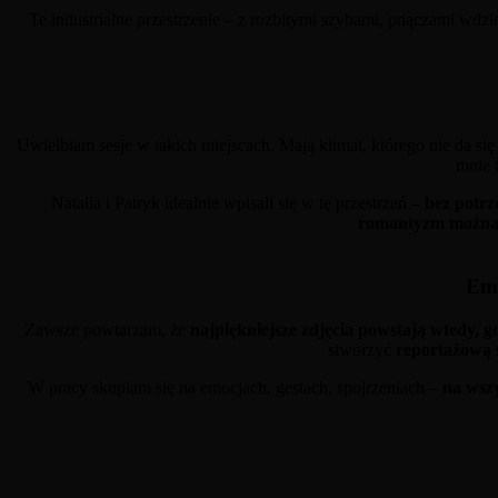
Te industrialne przestrzenie – z rozbitymi szybami, pnączami wdzi
Uwielbiam sesje w takich miejscach. Mają klimat, którego nie da s
mnie 
Natalia i Patryk idealnie wpisali się w tę przestrzeń –
bez potrz
romantyzm można z
Emo
Zawsze powtarzam, że
najpiękniejsze zdjęcia powstają wtedy, gd
stworzyć
reportażową 
W pracy skupiam się na emocjach, gestach, spojrzeniach –
na wszy