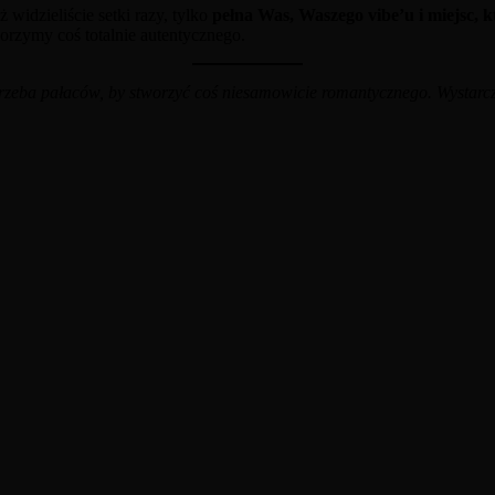
 widzieliście setki razy, tylko
pełna Was, Waszego vibe’u i miejsc, k
worzymy coś totalnie autentycznego.
trzeba pałaców, by stworzyć coś niesamowicie romantycznego. Wystarczy